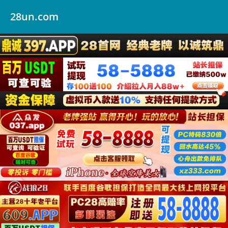
28un.com