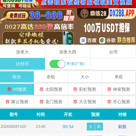
加拿大
加拿大西
台湾
比特币
开/关(广告)
组合
杀组
大小
单双
荐
99预测
荐
太阳预测
荐
彩虹预测
荐
神策预测
荐
聚云预测
荐
龙门预测
荐
大古预测
荐
开心预测
期号
时间
开奖
预测
对错
00
:
33
刷新
202608081420
23:40
大
双