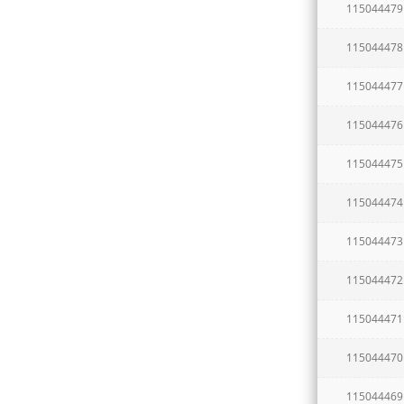
115044479
115044478
115044477
115044476
115044475
115044474
115044473
115044472
115044471
115044470
115044469