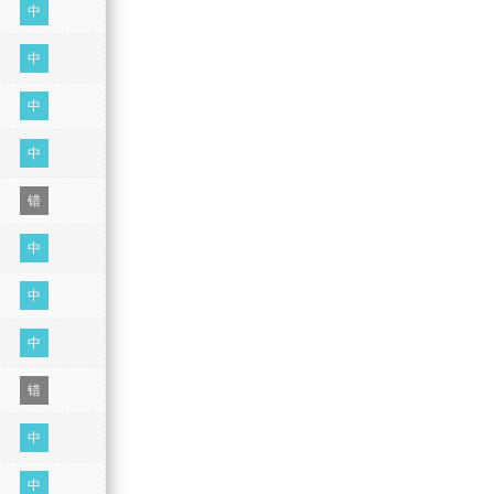
中
中
中
中
错
中
中
中
错
中
中