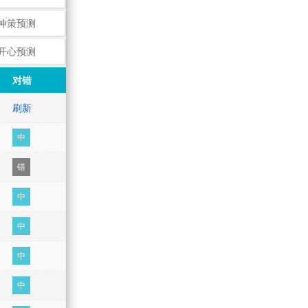
神策预测
开心预测
对错
刷新
中
错
中
中
中
中