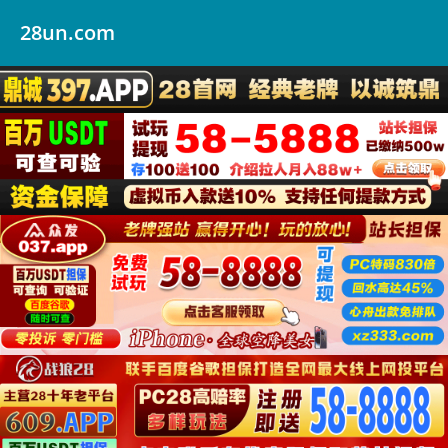
28un.com