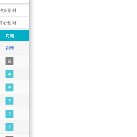
神策预测
开心预测
对错
刷新
错
中
中
中
中
中