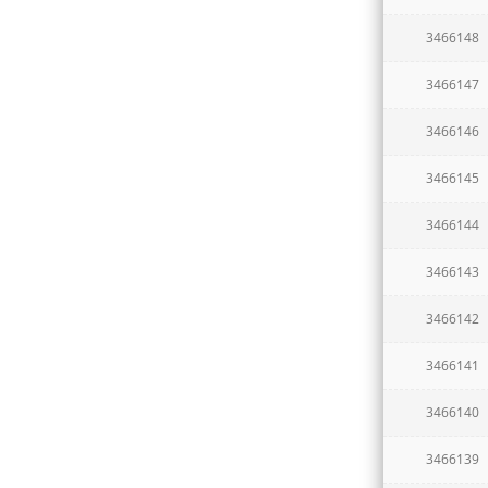
3466148
3466147
3466146
3466145
3466144
3466143
3466142
3466141
3466140
3466139