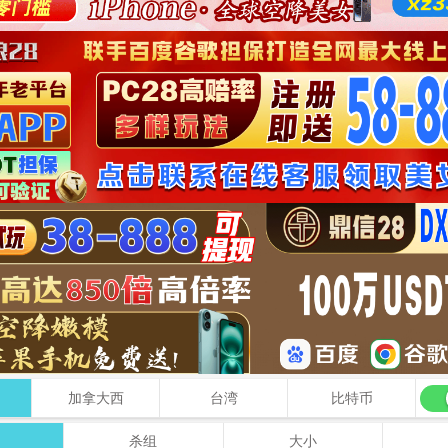
加拿大西
台湾
比特币
杀组
大小