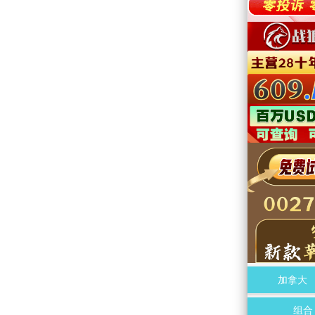
加拿大
组合