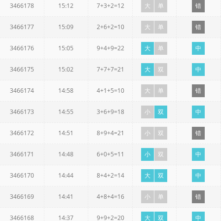
3466178
15:12
7+3+2=12
大
单
错
3466177
15:09
2+6+2=10
大
单
错
3466176
15:05
9+4+9=22
大
单
中
3466175
15:02
7+7+7=21
大
双
中
3466174
14:58
4+1+5=10
大
单
错
3466173
14:55
3+6+9=18
小
双
中
3466172
14:51
8+9+4=21
小
双
错
3466171
14:48
6+0+5=11
小
双
中
3466170
14:44
8+4+2=14
大
双
中
3466169
14:41
4+8+4=16
小
单
错
3466168
14:37
9+9+2=20
大
双
中