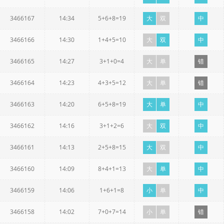
3466167
14:34
5+6+8=19
大
双
中
3466166
14:30
1+4+5=10
大
双
中
3466165
14:27
3+1+0=4
大
单
错
3466164
14:23
4+3+5=12
大
单
错
3466163
14:20
6+5+8=19
大
单
中
3466162
14:16
3+1+2=6
大
双
中
3466161
14:13
2+5+8=15
大
双
中
3466160
14:09
8+4+1=13
大
单
中
3466159
14:06
1+6+1=8
小
单
中
3466158
14:02
7+0+7=14
小
单
错